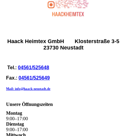
Haack Heimtex GmbH Klosterstraße 3-5
23730 Neustadt
Tel.:
04561/525648
Fax.:
04561/525649
Mail: info@haack-neustadt.de
Unsere Öffnungszeiten
Montag
9
:
00
–
17
:
00
Dienstag
9
:
00
–
17
:
00
Mittwoch